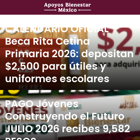
Saltar
al
contenido
CALENDARIO OFICIAL
Beca Rita Cetina
Primaria 2026: depositan
$2,500 para útiles y
uniformes escolares
PAGO Jóvenes
Construyendo el Futuro
¡Ya hay registro!
JULIO 2026 recibes 9,582
Vivienda para el