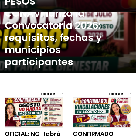
PESOS
Bienestar en 23 estados,
CONAVI lanza la
Convocatoria 2026:
requisitos, fechas y
municipios
participantes
bienestar
bienestar
OFICIAL: NO Habrá
CONFIRMADO