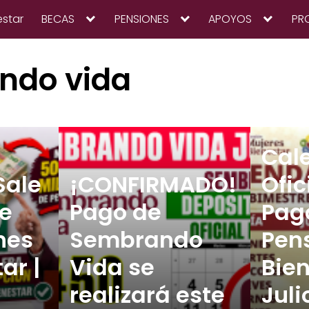
estar
BECAS
PENSIONES
APOYOS
PR
ndo vida
Cal
Sale
¡CONFIRMADO!
Ofic
de
Pago de
Pag
nes
Sembrando
Pen
ar |
Vida se
Bie
realizará este
Jul