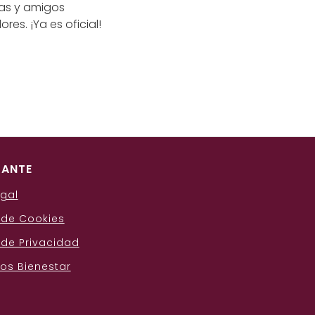
as y amigos
es. ¡Ya es oficial!
TANTE
egal
a de Cookies
 de Privacidad
sos Bienestar