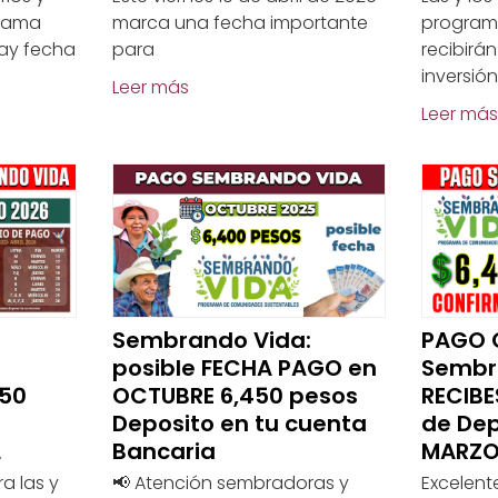
grama
marca una fecha importante
program
ay fecha
para
recibirá
inversión
Leer más
Leer más
Sembrando Vida:
PAGO 
posible FECHA PAGO en
Sembr
450
OCTUBRE 6,450 pesos
RECIBE
Deposito en tu cuenta
de Dep
L
Bancaria
MARZO
a las y
📢 Atención sembradoras y
Excelent