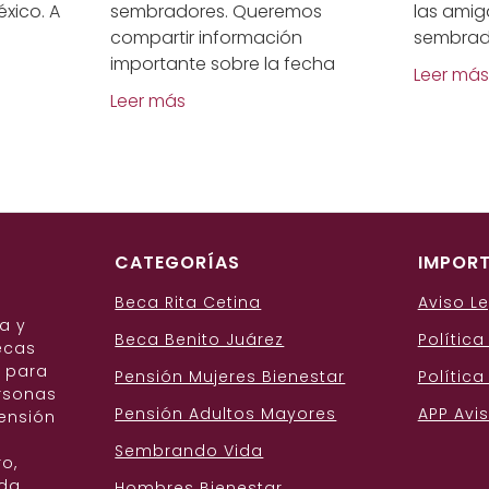
xico. A
sembradores. Queremos
las amig
compartir información
sembrador
importante sobre la fecha
Leer más
Leer más
CATEGORÍAS
IMPOR
Beca Rita Cetina
Aviso L
a y
Beca Benito Juárez
Polític
ecas
s para
Pensión Mujeres Bienestar
Política
rsonas
Pensión Adultos Mayores
APP Avi
ensión
Sembrando Vida
o,
nda
Hombres Bienestar