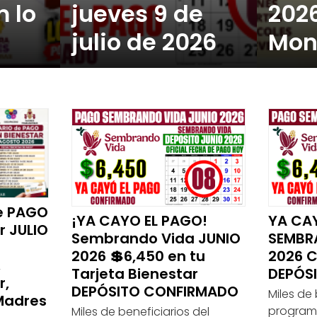
 lo
jueves 9 de
2026
julio de 2026
Mon
e PAGO
¡YA CAYO EL PAGO!
YA CA
r JULIO
Sembrando Vida JUNIO
SEMBR
2026 💲6,450 en tu
2026 
,
Tarjeta Bienestar
DEPÓSI
r,
DEPÓSITO CONFIRMADO
Miles de 
Madres
program
Miles de beneficiarios del