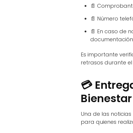
📄 Comprobante
📄 Número telef
📄 En caso de n
documentación
Es importante veri
retrasos durante el
💳 Entreg
Bienestar 
Una de las noticias
para quienes realiz