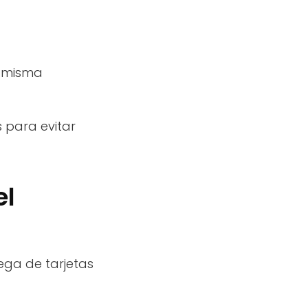
a misma
 para evitar
el
rega de tarjetas