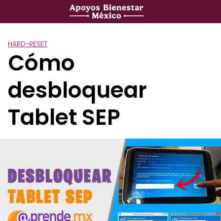
Saltar
al
contenido
HARD-RESET
Cómo
desbloquear
Tablet SEP