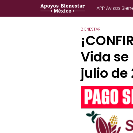
Saltar
APP Avisos Bien
al
contenido
BIENESTAR
¡CONFI
Vida se 
julio de