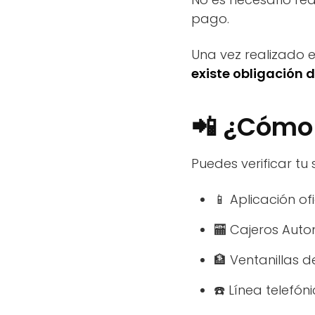
pago.
Una vez realizado e
existe obligación d
📲 ¿Cómo 
Puedes verificar tu 
📱 Aplicación of
🏧 Cajeros Auto
🏦 Ventanillas d
☎️ Línea telefón