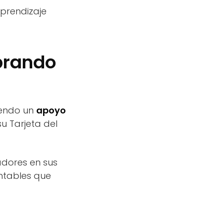
prendizaje
brando
iendo un
apoyo
u Tarjeta del
adores en sus
ntables que