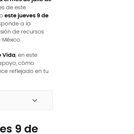
es de este
to
este jueves 9 de
esponde a la
sión de recursos
 México.
 Vida
, en este
l apoyo, cómo
ce reflejado en tu
es 9 de