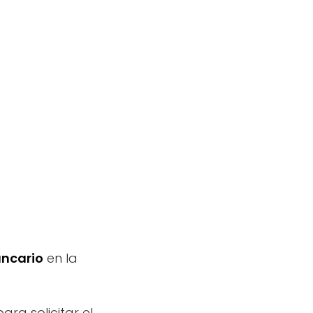
ncario
en la
ara solicitar el