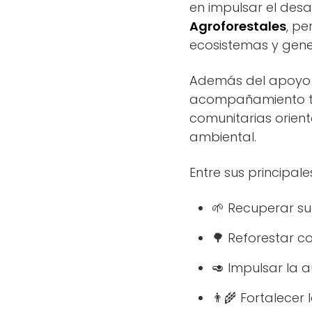
en impulsar el des
Agroforestales
, pe
ecosistemas y gene
Además del apoyo 
acompañamiento té
comunitarias orient
ambiental.
Entre sus principal
🌱 Recuperar s
🌳 Reforestar co
🥑 Impulsar la a
👨‍🌾 Fortalece