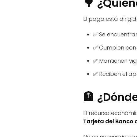
🌳 ¿Quién
El pago está dirigi
✅ Se encuentra
✅ Cumplen con l
✅ Mantienen vi
✅ Reciben el ap
🏦 ¿Dónde
El recurso económi
Tarjeta del Banco 
No es necesario real