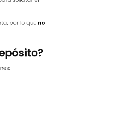
nta, por lo que
no
depósito?
nes: