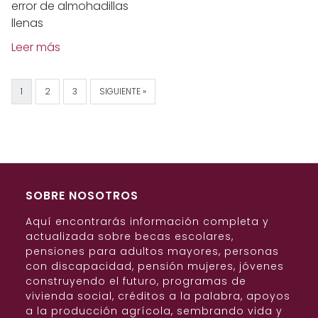
error de almohadillas
llenas
Leer más
1
2
3
SIGUIENTE »
SOBRE NOSOTROS
Aquí encontrarás información completa y
actualizada sobre becas escolares,
pensiones para adultos mayores, personas
con discapacidad, pensión mujeres, jóvenes
construyendo el futuro, programas de
vivienda social, créditos a la palabra, apoyos
a la producción agrícola, sembrando vida y