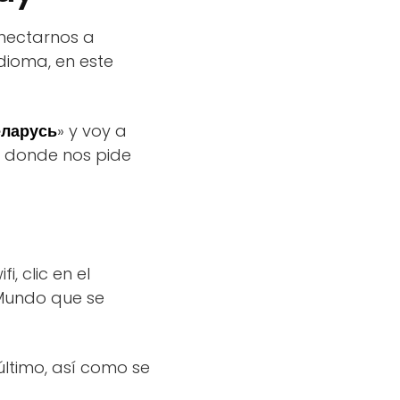
onectarnos a
idioma, en este
ларусь
» y voy a
a donde nos pide
 clic en el
Mundo que se
último, así como se