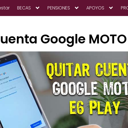
estar
BECAS
PENSIONES
APOYOS
PR
cuenta Google MOTO 