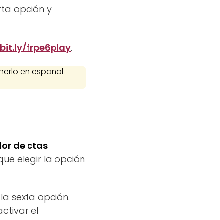
rta opción y
bit.ly/frpe6play
.
nerlo en español
or de ctas
ue elegir la opción
 la sexta opción.
ctivar el