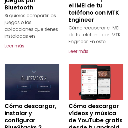
juegos por
el IMEI de tu
Bluetooth
teléfono con MTK
Si quieres compartir los
Engineer
juegos o las
Cómo recuperar el IMEI
aplicaciones que tienes
de tu teléfono con MTK
instaladas en
Engineer. En este
Leer más
Leer más
Cómo descargar,
Cómo descargar
instalar y
vídeos y música
configurar
de YouTube gratis
BlueStacks 2
desde tu android