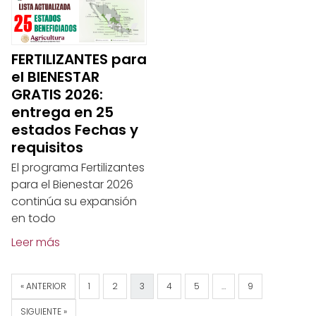
FERTILIZANTES para
el BIENESTAR
GRATIS 2026:
entrega en 25
estados Fechas y
requisitos
El programa Fertilizantes
para el Bienestar 2026
continúa su expansión
en todo
Leer más
« ANTERIOR
1
2
3
4
5
…
9
SIGUIENTE »