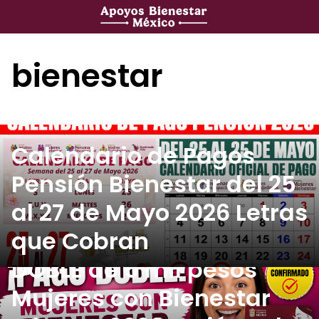
Saltar
al
contenido
bienestar
Calendario de Pagos
Pensión Bienestar del 25
al 27 de Mayo 2026 Letras
que Cobran
¡Confirmado! PAGO
DOBLE de 5 mil pesos
Mujeres con Bienestar